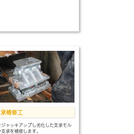
支承補修工
をジャッキアップし劣化した支承モル
や支承を補修します。