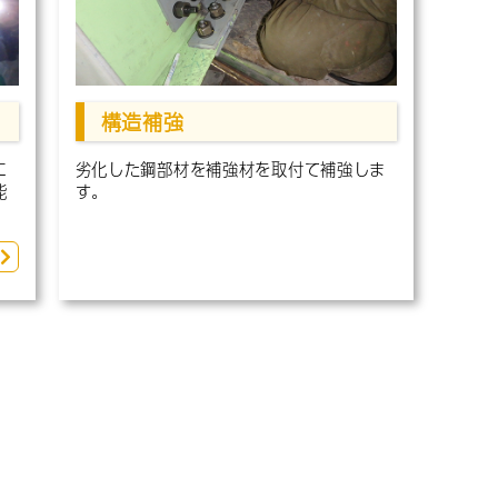
構造補強
に
劣化した鋼部材を補強材を取付て補強しま
能
す。