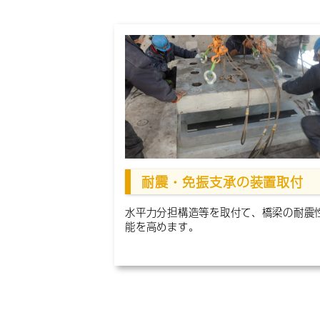
耐震・免振支承の装置取付
水平力分担構造等を取付て、橋梁の耐震
能を高めます。