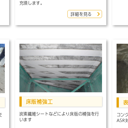
充填します。
詳細を見る
床版補強工
炭素繊維シートなどにより床版の補強を行
交
コン
います
。
AS