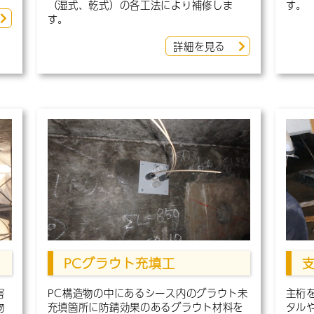
（湿式、乾式）の各工法により補修しま
す。
す。
詳細を見る
PCグラウト充填工
害
PC構造物の中にあるシース内のグラウト未
主桁
物
充填箇所に防錆効果のあるグラウト材料を
タル