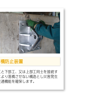
落橋防止装置
工と下部工、又は上部工同士を接続す
により落橋させない構造とし災害発生
交通機能を確保します。