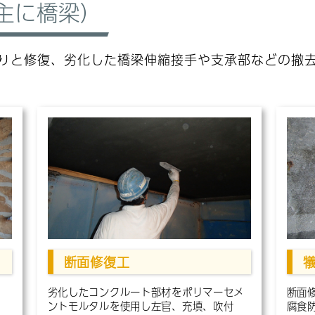
（主に橋梁）
りと修復、劣化した橋梁伸縮接手や支承部などの撤
断面修復工
劣化したコンクルート部材をポリマーセメ
断面
ントモルタルを使用し左官、充填、吹付
腐食