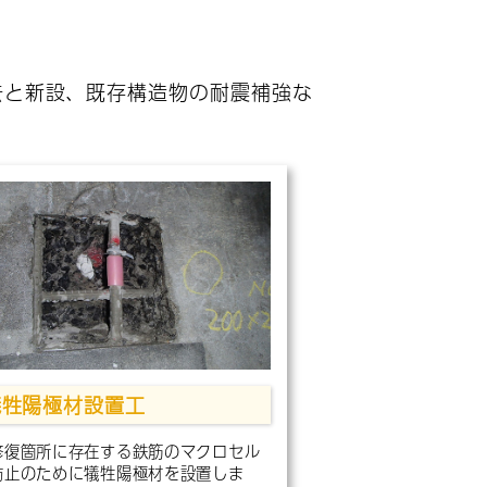
去と新設、既存構造物の耐震補強な
犠牲陽極材設置工
修復箇所に存在する鉄筋のマクロセル
防止のために犠牲陽極材を設置しま